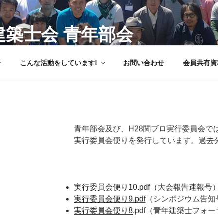
建築士会 青年部会
(関東甲信越ブロック)
せ
こんな活動をしています!
お問い合わせ
会員共有資
青年部会及び、H28関ブロ実行委員会で
実行委員会便りを発行しています。過去
実行委員会便り10.pdf
（大会報告速報号
実行委員会便り9.pdf
（シンポジウム告知
実行委員会便り8
.pdf（青年建築士フォ