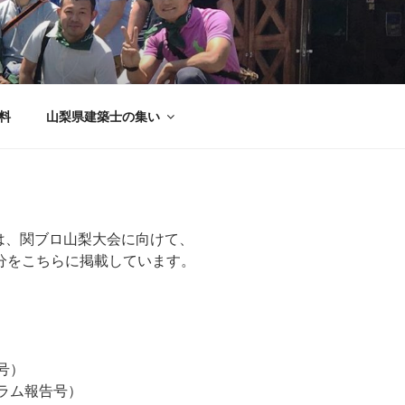
料
山梨県建築士の集い
は、関ブロ山梨大会に向けて、
分をこちらに掲載しています。
）
号）
ーラム報告号）