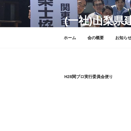
コ
ン
テ
(一社)山梨県
ン
青年建築士の活動記録 at 山梨
ツ
ホーム
会の概要
お知ら
へ
ス
キ
ッ
プ
H28関ブロ実行委員会便り